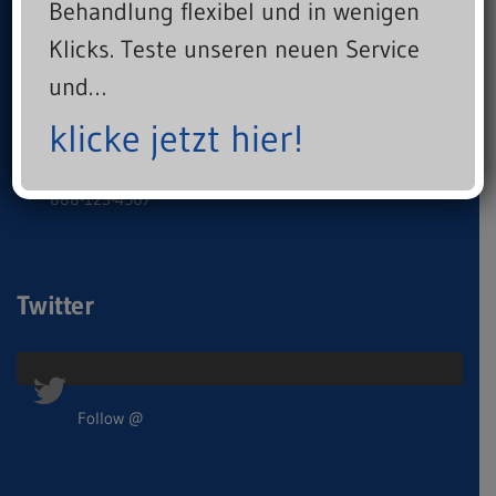
Behandlung flexibel und in wenigen
Sportphysio Come Back GmbH
Klicks. Teste unseren neuen Service
und…
121 King Street, Melbourne
VIC 3000, Australia
klicke jetzt hier!
info@example.com
888-123-4567
Twitter
Follow @