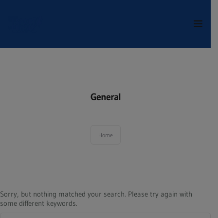
Dienstleistungen
Über uns
General
Kontakt & Anfahrt
Home
Termin online buchen
Sorry, but nothing matched your search. Please try again with
some different keywords.